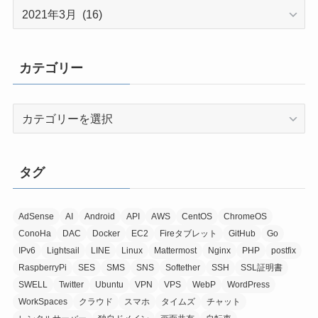
ア
ー
カ
イ
カテゴリー
ブ
カ
テ
ゴ
リ
タグ
ー
AdSense
AI
Android
API
AWS
CentOS
ChromeOS
ConoHa
DAC
Docker
EC2
Fireタブレット
GitHub
Go
IPv6
Lightsail
LINE
Linux
Mattermost
Nginx
PHP
postfix
RaspberryPi
SES
SMS
SNS
Softether
SSH
SSL証明書
SWELL
Twitter
Ubuntu
VPN
VPS
WebP
WordPress
WorkSpaces
クラウド
スマホ
タイムズ
チャット