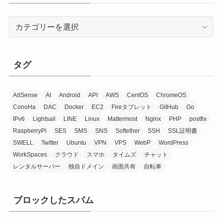
カ
テ
ゴ
リ
タグ
ー
AdSense
AI
Android
API
AWS
CentOS
ChromeOS
ConoHa
DAC
Docker
EC2
Fireタブレット
GitHub
Go
IPv6
Lightsail
LINE
Linux
Mattermost
Nginx
PHP
postfix
RaspberryPi
SES
SMS
SNS
Softether
SSH
SSL証明書
SWELL
Twitter
Ubuntu
VPN
VPS
WebP
WordPress
WorkSpaces
クラウド
スマホ
タイムズ
チャット
レンタルサーバー
独自ドメイン
画面共有
自転車
ブロックしたスパム