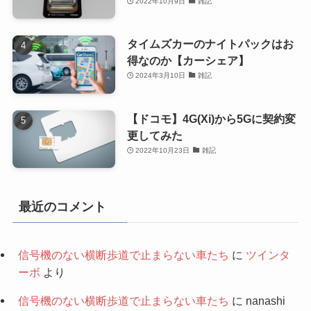
2022年10月9日
雑記
タイムズカーのナイトパックはお
得なのか【カーシェア】
2024年3月10日
雑記
【ドコモ】4G(Xi)から5Gに契約変
更してみた
2022年10月23日
雑記
最近のコメント
信号機のない横断歩道で止まらない車たち
に
ツインタ
ーボ
より
信号機のない横断歩道で止まらない車たち
に
nanashi