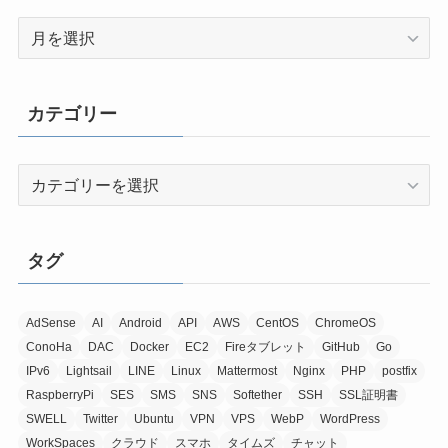
ア
ー
カ
イ
カテゴリー
ブ
カ
テ
ゴ
リ
タグ
ー
AdSense
AI
Android
API
AWS
CentOS
ChromeOS
ConoHa
DAC
Docker
EC2
Fireタブレット
GitHub
Go
IPv6
Lightsail
LINE
Linux
Mattermost
Nginx
PHP
postfix
RaspberryPi
SES
SMS
SNS
Softether
SSH
SSL証明書
SWELL
Twitter
Ubuntu
VPN
VPS
WebP
WordPress
WorkSpaces
クラウド
スマホ
タイムズ
チャット