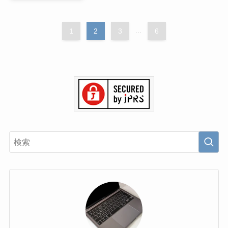
1
2
3
...
6