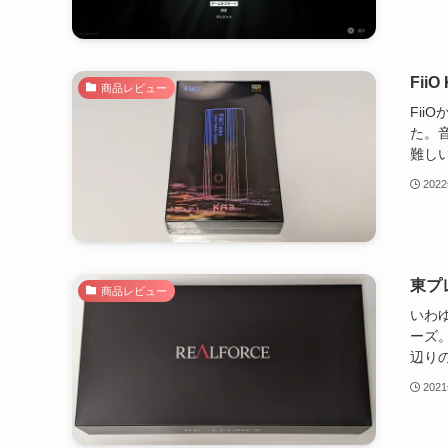
FiiO
商品レビュー
Fii
た。
難しい
202
東プレ
商品レビュー
いわ
ーズ。
辺りの
202