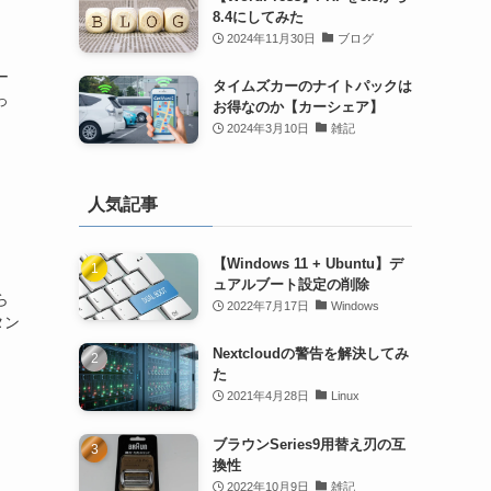
8.4にしてみた
2024年11月30日
ブログ
ー
タイムズカーのナイトパックは
っ
お得なのか【カーシェア】
2024年3月10日
雑記
人気記事
【Windows 11 + Ubuntu】デ
ュアルブート設定の削除
ら
2022年7月17日
Windows
タン
Nextcloudの警告を解決してみ
た
2021年4月28日
Linux
ブラウンSeries9用替え刃の互
換性
2022年10月9日
雑記