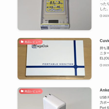
った
した。
202
Cuv
商品レビュー
持ち
ニタ
EL(O
202
Anke
商品レビュー
USB
力ポー
Port