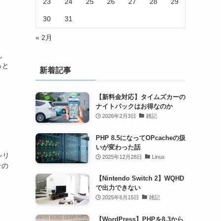
23
24
25
26
27
28
29
30
31
« 2月
し
っと
新着記事
【新料金対応】タイムズカーの
ナイトパックはお得なのか
2026年2月3日
雑記
PHP 8.5になってOPcacheの扱
いが変わった話
シリ
2025年12月28日
Linux
その
【Nintendo Switch 2】WQHD
で出力できない
2025年6月15日
雑記
【WordPress】PHPを8.3から