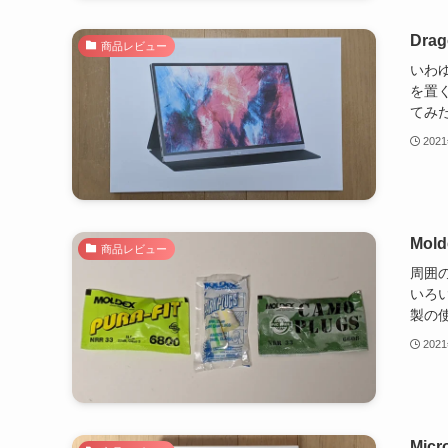
Dra
商品レビュー
いわ
を置
てみた
202
Mol
商品レビュー
周囲
いろい
製の使
202
Mic