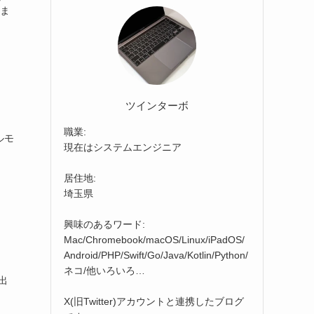
しま
ツインターボ
職業:
ルモ
現在はシステムエンジニア
居住地:
埼玉県
興味のあるワード:
Mac/Chromebook/macOS/Linux/iPadOS/
Android/PHP/Swift/Go/Java/Kotlin/Python/
ネコ/他いろいろ…
で出
X(旧Twitter)アカウントと連携したブログ