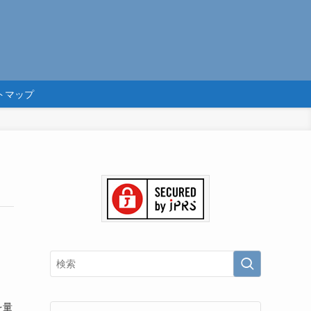
トマップ
を量