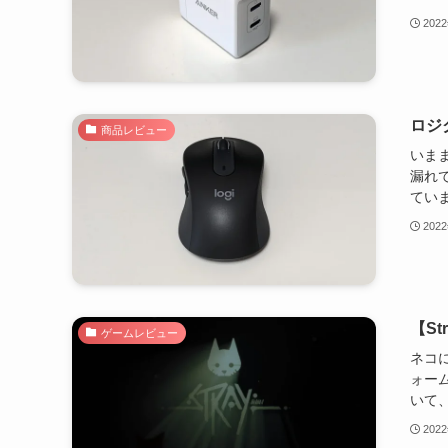
202
ロジク
商品レビュー
いま
漏れ
ていま
202
【S
ゲームレビュー
ネコに
ォーム
いて、
202