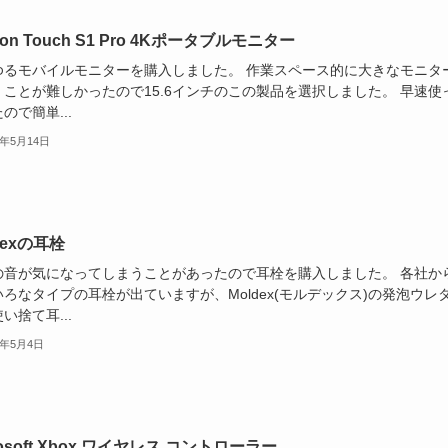
gon Touch S1 Pro 4Kポータブルモニター
ゆるモバイルモニターを購入しました。 作業スペース的に大きなモニタ
くことが難しかったので15.6インチのこの製品を選択しました。 早速使
ので簡単...
1年5月14日
dexの耳栓
の音が気になってしまうことがあったので耳栓を購入しました。 各社か
ろなタイプの耳栓が出ていますが、Moldex(モルデックス)の発泡ウレ
い捨て耳...
1年5月4日
rosoft Xbox ワイヤレス コントローラー