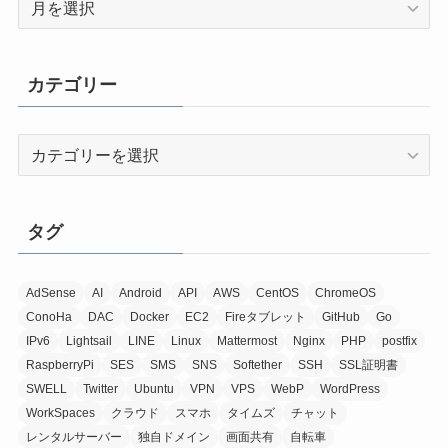
ー
カ
イ
カテゴリー
ブ
カ
テ
ゴ
リ
タグ
ー
AdSense
AI
Android
API
AWS
CentOS
ChromeOS
ConoHa
DAC
Docker
EC2
Fireタブレット
GitHub
Go
IPv6
Lightsail
LINE
Linux
Mattermost
Nginx
PHP
postfix
RaspberryPi
SES
SMS
SNS
Softether
SSH
SSL証明書
SWELL
Twitter
Ubuntu
VPN
VPS
WebP
WordPress
WorkSpaces
クラウド
スマホ
タイムズ
チャット
レンタルサーバー
独自ドメイン
画面共有
自転車