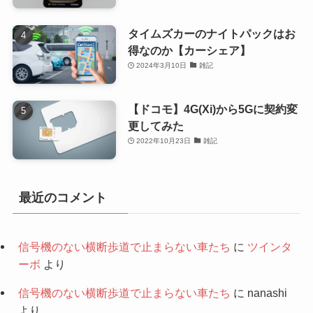
タイムズカーのナイトパックはお
得なのか【カーシェア】
2024年3月10日
雑記
【ドコモ】4G(Xi)から5Gに契約変
更してみた
2022年10月23日
雑記
最近のコメント
信号機のない横断歩道で止まらない車たち
に
ツインタ
ーボ
より
信号機のない横断歩道で止まらない車たち
に
nanashi
より