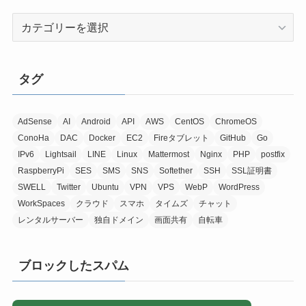
カ
テ
ゴ
リ
タグ
ー
AdSense
AI
Android
API
AWS
CentOS
ChromeOS
ConoHa
DAC
Docker
EC2
Fireタブレット
GitHub
Go
IPv6
Lightsail
LINE
Linux
Mattermost
Nginx
PHP
postfix
RaspberryPi
SES
SMS
SNS
Softether
SSH
SSL証明書
SWELL
Twitter
Ubuntu
VPN
VPS
WebP
WordPress
WorkSpaces
クラウド
スマホ
タイムズ
チャット
レンタルサーバー
独自ドメイン
画面共有
自転車
ブロックしたスパム