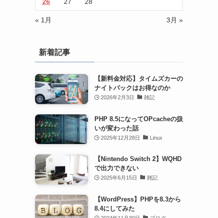
26
27
28
« 1月
3月 »
新着記事
【新料金対応】タイムズカーの
ナイトパックはお得なのか
2026年2月3日
雑記
PHP 8.5になってOPcacheの扱
いが変わった話
2025年12月28日
Linux
【Nintendo Switch 2】WQHD
で出力できない
2025年6月15日
雑記
【WordPress】PHPを8.3から
8.4にしてみた
2024年11月30日
ブログ