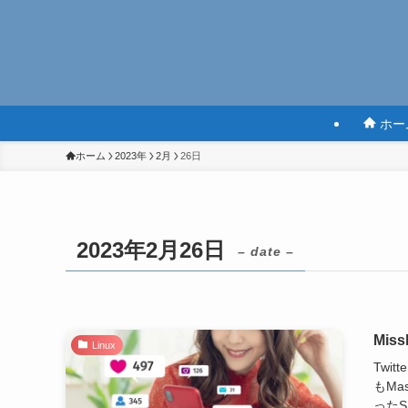
ホー
ホーム
2023年
2月
26日
2023年2月26日
– date –
Mis
Linux
Twi
もMa
ったS