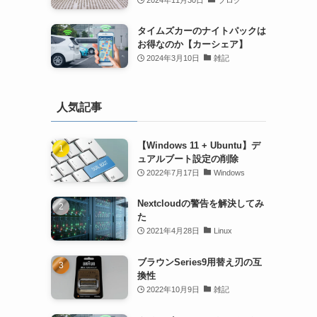
タイムズカーのナイトパックは
お得なのか【カーシェア】
2024年3月10日
雑記
人気記事
【Windows 11 + Ubuntu】デ
ュアルブート設定の削除
2022年7月17日
Windows
Nextcloudの警告を解決してみ
た
2021年4月28日
Linux
ブラウンSeries9用替え刃の互
換性
2022年10月9日
雑記