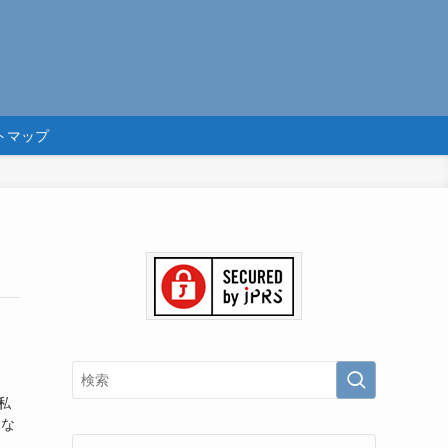
トマップ
私
にな