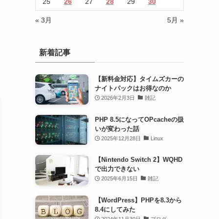
25
26
27
28
29
30
« 3月
5月 »
新着記事
【新料金対応】タイムズカーの
ナイトパックはお得なのか
2026年2月3日
雑記
PHP 8.5になってOPcacheの扱
いが変わった話
2025年12月28日
Linux
【Nintendo Switch 2】WQHD
で出力できない
2025年6月15日
雑記
【WordPress】PHPを8.3から
8.4にしてみた
2024年11月30日
ブログ