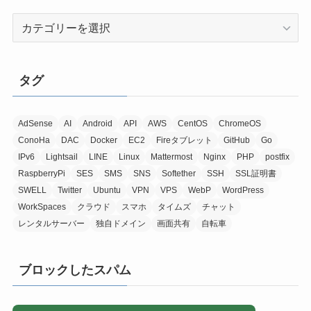
カ
テ
ゴ
リ
タグ
ー
AdSense
AI
Android
API
AWS
CentOS
ChromeOS
ConoHa
DAC
Docker
EC2
Fireタブレット
GitHub
Go
IPv6
Lightsail
LINE
Linux
Mattermost
Nginx
PHP
postfix
RaspberryPi
SES
SMS
SNS
Softether
SSH
SSL証明書
SWELL
Twitter
Ubuntu
VPN
VPS
WebP
WordPress
WorkSpaces
クラウド
スマホ
タイムズ
チャット
レンタルサーバー
独自ドメイン
画面共有
自転車
ブロックしたスパム