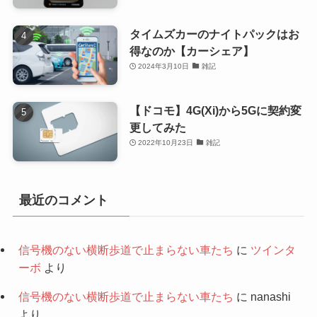
タイムズカーのナイトパックはお
得なのか【カーシェア】
2024年3月10日
雑記
【ドコモ】4G(Xi)から5Gに契約変
更してみた
2022年10月23日
雑記
最近のコメント
信号機のない横断歩道で止まらない車たち
に
ツインタ
ーボ
より
信号機のない横断歩道で止まらない車たち
に
nanashi
より