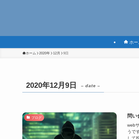
ホー
ホーム
2020年
12月
9日
2020年12月9日
– date –
問い
ブログ
we
うで
して投