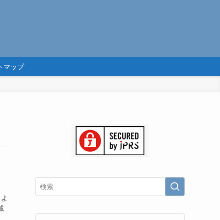
トマップ
るよ
載