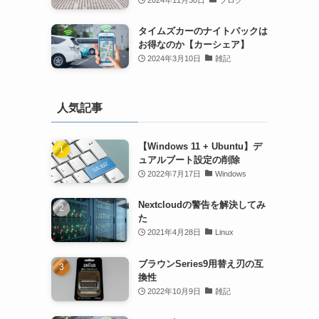
タイムズカーのナイトパックは
お得なのか【カーシェア】
2024年3月10日
雑記
人気記事
【Windows 11 + Ubuntu】デ
ュアルブート設定の削除
2022年7月17日
Windows
Nextcloudの警告を解決してみ
た
2021年4月28日
Linux
ブラウンSeries9用替え刃の互
換性
2022年10月9日
雑記