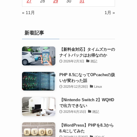
27
28
29
30
31
« 11月
1月 »
新着記事
【新料金対応】タイムズカーの
ナイトパックはお得なのか
2026年2月3日
雑記
PHP 8.5になってOPcacheの扱
いが変わった話
2025年12月28日
Linux
【Nintendo Switch 2】WQHD
で出力できない
2025年6月15日
雑記
【WordPress】PHPを8.3から
8.4にしてみた
2024年11月30日
ブログ