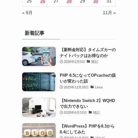
25
26
27
28
29
30
31
« 9月
11月 »
新着記事
【新料金対応】タイムズカーの
ナイトパックはお得なのか
2026年2月3日
雑記
PHP 8.5になってOPcacheの扱
いが変わった話
2025年12月28日
Linux
【Nintendo Switch 2】WQHD
で出力できない
2025年6月15日
雑記
【WordPress】PHPを8.3から
8.4にしてみた
2024年11月30日
ブログ