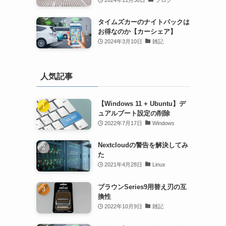
タイムズカーのナイトパックは
お得なのか【カーシェア】
2024年3月10日
雑記
人気記事
【Windows 11 + Ubuntu】デ
ュアルブート設定の削除
2022年7月17日
Windows
Nextcloudの警告を解決してみ
た
2021年4月28日
Linux
ブラウンSeries9用替え刃の互
換性
2022年10月9日
雑記