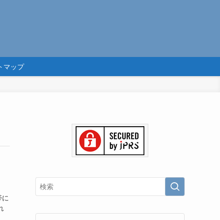
トマップ
帯に
れ