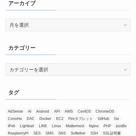
アーカイブ
ア
ー
カ
イ
カテゴリー
ブ
カ
テ
ゴ
リ
タグ
ー
AdSense
AI
Android
API
AWS
CentOS
ChromeOS
ConoHa
DAC
Docker
EC2
Fireタブレット
GitHub
Go
IPv6
Lightsail
LINE
Linux
Mattermost
Nginx
PHP
postfix
RaspberryPi
SES
SMS
SNS
Softether
SSH
SSL証明書