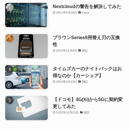
Nextcloudの警告を解決してみた
2021年4月28日
Linux
ブラウンSeries9用替え刃の互換
性
2022年10月9日
雑記
タイムズカーのナイトパックはお
得なのか【カーシェア】
2024年3月10日
雑記
【ドコモ】4G(Xi)から5Gに契約変
更してみた
2022年10月23日
雑記