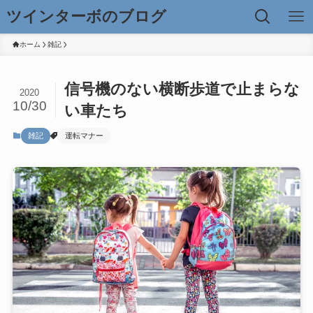
ツインターボのブログ
ホーム
雑記
信号機のない横断歩道で止まらな
2020
10/30
い車たち
雑記
運転マナー