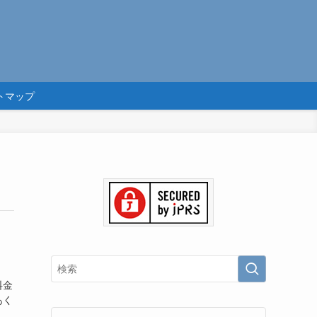
トマップ
料金
あく