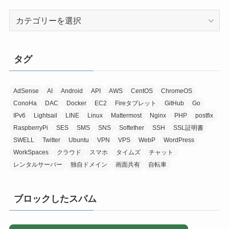
カ
テ
ゴ
リ
タグ
ー
AdSense
AI
Android
API
AWS
CentOS
ChromeOS
ConoHa
DAC
Docker
EC2
Fireタブレット
GitHub
Go
IPv6
Lightsail
LINE
Linux
Mattermost
Nginx
PHP
postfix
RaspberryPi
SES
SMS
SNS
Softether
SSH
SSL証明書
SWELL
Twitter
Ubuntu
VPN
VPS
WebP
WordPress
WorkSpaces
クラウド
スマホ
タイムズ
チャット
レンタルサーバー
独自ドメイン
画面共有
自転車
ブロックしたスパム