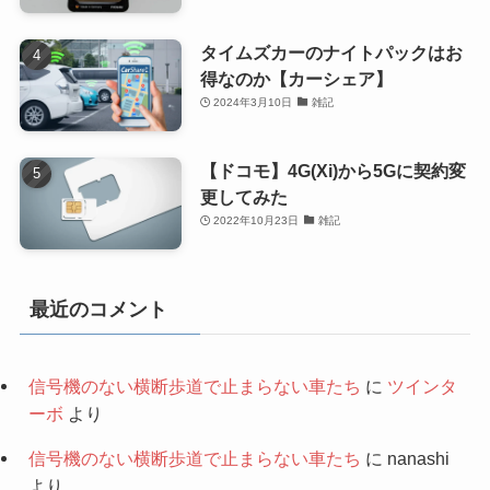
タイムズカーのナイトパックはお
得なのか【カーシェア】
2024年3月10日
雑記
【ドコモ】4G(Xi)から5Gに契約変
更してみた
2022年10月23日
雑記
最近のコメント
信号機のない横断歩道で止まらない車たち
に
ツインタ
ーボ
より
信号機のない横断歩道で止まらない車たち
に
nanashi
より