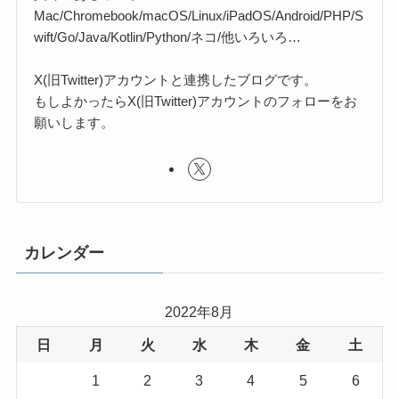
Mac/Chromebook/macOS/Linux/iPadOS/Android/PHP/S
wift/Go/Java/Kotlin/Python/ネコ/他いろいろ…
X(旧Twitter)アカウントと連携したブログです。
もしよかったらX(旧Twitter)アカウントのフォローをお
願いします。
カレンダー
2022年8月
日
月
火
水
木
金
土
1
2
3
4
5
6